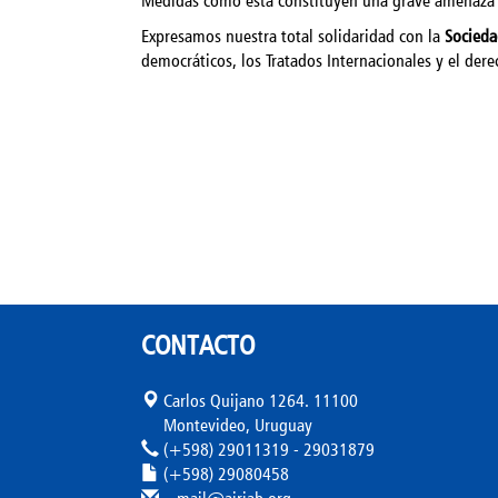
Medidas como esta constituyen una grave amenaza 
Expresamos nuestra total solidaridad con la
Socieda
democráticos, los Tratados Internacionales y el der
CONTACTO
Carlos Quijano 1264. 11100
Montevideo, Uruguay
(+598) 29011319 - 29031879
(+598) 29080458