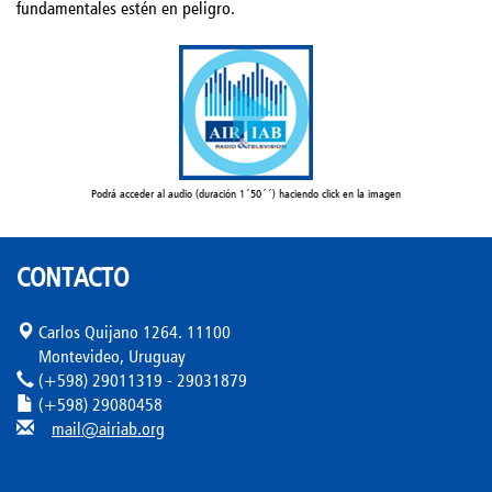
fundamentales estén en peligro.
Podrá acceder al audio (duración 1´50´´) haciendo click en la imagen
CONTACTO
Carlos Quijano 1264. 11100
Montevideo, Uruguay
(+598) 29011319 - 29031879
(+598) 29080458
mail@airiab.org