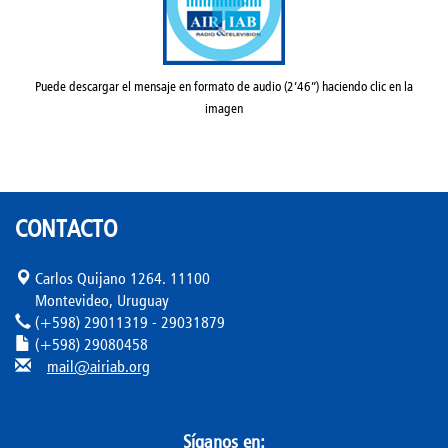
Puede descargar el mensaje en formato de audio (2’46”) haciendo clic en la
imagen
CONTACTO
Carlos Quijano 1264. 11100
Montevideo, Uruguay
(+598) 29011319 - 29031879
(+598) 29080458
mail@airiab.org
Síganos en: