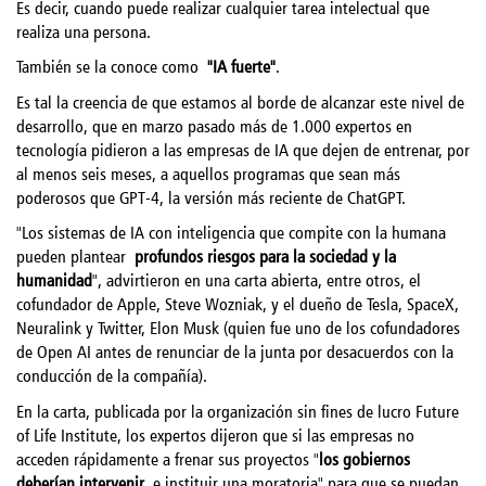
Es decir, cuando puede realizar cualquier tarea intelectual que
realiza una persona.
También se la conoce como
"IA fuerte"
.
Es tal la creencia de que estamos al borde de alcanzar este nivel de
desarrollo, que en marzo pasado más de 1.000 expertos en
tecnología pidieron a las empresas de IA que dejen de entrenar, por
al menos seis meses, a aquellos programas que sean más
poderosos que GPT-4, la versión más reciente de ChatGPT.
"Los sistemas de IA con inteligencia que compite con la humana
pueden plantear
profundos riesgos para la sociedad y la
humanidad
", advirtieron en una carta abierta, entre otros, el
cofundador de Apple, Steve Wozniak, y el dueño de Tesla, SpaceX,
Neuralink y Twitter, Elon Musk (quien fue uno de los cofundadores
de Open AI antes de renunciar de la junta por desacuerdos con la
conducción de la compañía).
En la carta, publicada por la organización sin fines de lucro Future
of Life Institute, los expertos dijeron que si las empresas no
acceden rápidamente a frenar sus proyectos "
los gobiernos
deberían intervenir
e instituir una moratoria" para que se puedan