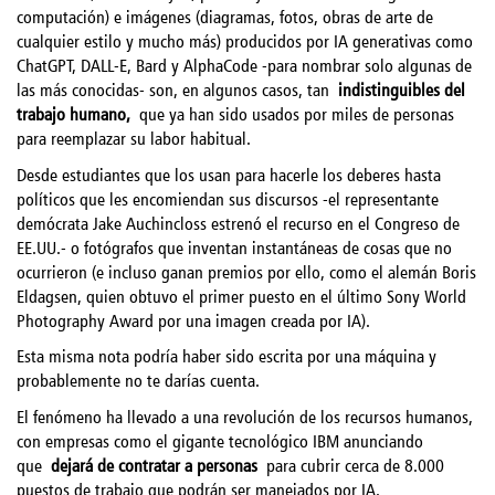
computación) e imágenes (diagramas, fotos, obras de arte de
cualquier estilo y mucho más) producidos por IA generativas como
ChatGPT, DALL-E, Bard y AlphaCode -para nombrar solo algunas de
las más conocidas- son, en algunos casos, tan
indistinguibles del
trabajo humano
,
que ya han sido usados por miles de personas
para reemplazar su labor habitual.
Desde estudiantes que los usan para hacerle los deberes hasta
políticos que les encomiendan sus discursos -el representante
demócrata Jake Auchincloss estrenó el recurso en el Congreso de
EE.UU.- o fotógrafos que inventan instantáneas de cosas que no
ocurrieron (e incluso ganan premios por ello, como el alemán Boris
Eldagsen, quien obtuvo el primer puesto en el último Sony World
Photography Award por una imagen creada por IA).
Esta misma nota podría haber sido escrita por una máquina y
probablemente no te darías cuenta.
El fenómeno ha llevado a una revolución de los recursos humanos,
con empresas como el gigante tecnológico IBM anunciando
que
dejará de contratar a personas
para cubrir cerca de 8.000
puestos de trabajo que podrán ser manejados por IA.